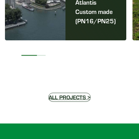
Atlantis
Custom made
(PN16/PN25)
ALL PROJECTS >
Voettekst