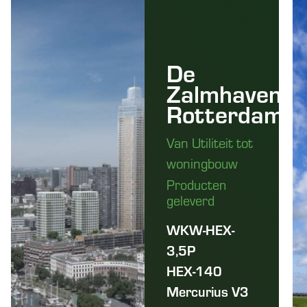
De
Zalmhaven
Rotterdam
Van Utiliteit tot
woningbouw
Producten
geleverd
WKW-HEX-
3,5P
HEX-140
Mercurius V3