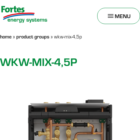
MENU
TOGGLE
MENU
home
product groups
»
»
wkw-mix-4,5p
WKW-MIX-4,5P