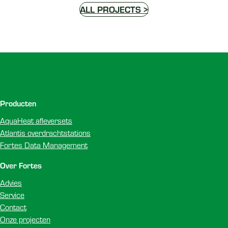
ALL PROJECTS >
Voettekst
Producten
AquaHeat afleversets
Atlantis overdrachtstations
Fortes Data Management
Over Fortes
Advies
Service
Contact
Onze projecten