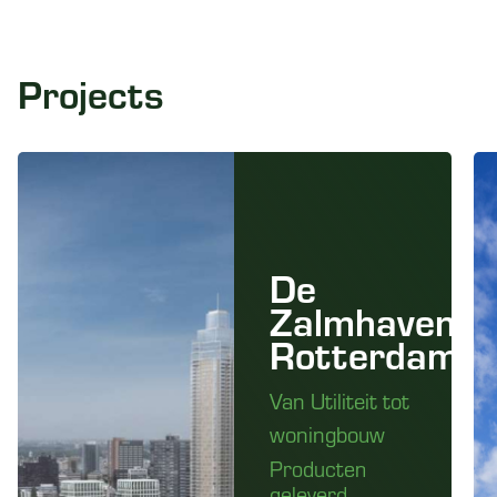
Projects
De
Zalmhaven
Rotterdam
Van Utiliteit tot
woningbouw
Producten
geleverd