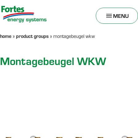
MENU
TOGGLE
MENU
home
product groups
»
»
montagebeugel wkw
Montagebeugel WKW