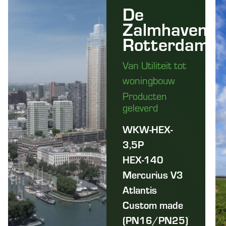
De
Zalmhaven
Rotterdam
Van Utiliteit tot
woningbouw
Producten
geleverd
WKW-HEX-
3,5P
HEX-140
Mercurius V3
Atlantis
Custom made
(PN16/PN25)