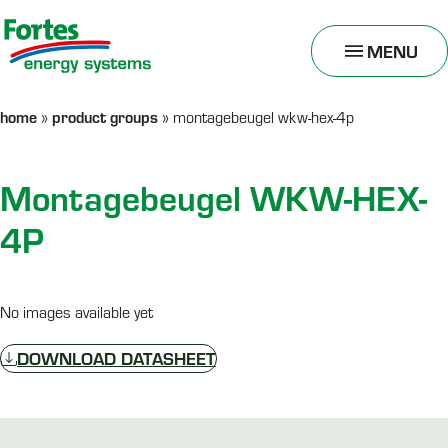
MENU
TOGGLE
MENU
home
product groups
»
»
montagebeugel wkw-hex-4p
Montagebeugel WKW-HEX-
4P
No images available yet
DOWNLOAD DATASHEET