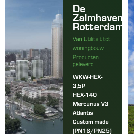
De
Zalmhaven
Rotterdam
Van Utiliteit tot
woningbouw
Producten
geleverd
WKW-HEX-
3,5P
HEX-140
Mercurius V3
Atlantis
Custom made
(PN16/PN25)