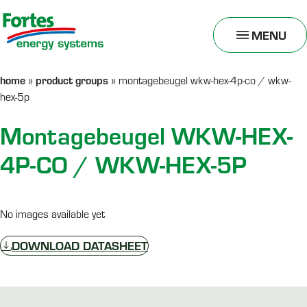
MENU
TOGGLE
MENU
home
product groups
»
»
montagebeugel wkw-hex-4p-co / wkw-
hex-5p
Montagebeugel WKW-HEX-
4P-CO / WKW-HEX-5P
No images available yet
DOWNLOAD DATASHEET