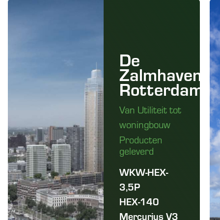
De
Zalmhaven
Rotterdam
Van Utiliteit tot
woningbouw
Producten
geleverd
WKW-HEX-
3,5P
HEX-140
Mercurius V3