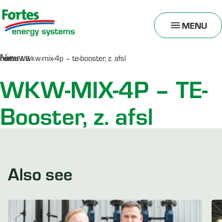
MENU
TOGGLE
MENU
Nieuws
home
»
wkw-mix-4p – te-booster, z. afsl
WKW-MIX-4P – TE-
Booster, z. afsl
Also see