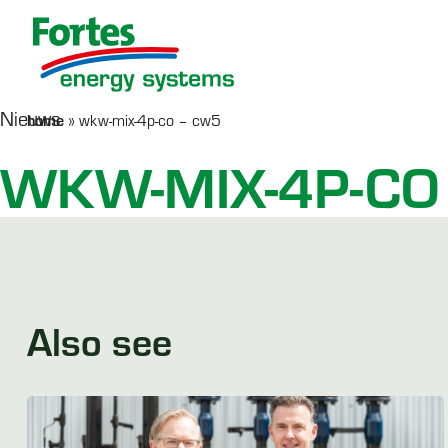
Nieuws
home
»
wkw-mix-4p-co – cw5
Werken bij Fortes
Serviceformulier
AquaHeat
Co
R
WKW-MIX-4P-CO
Afleverset
SERVICE
LEES MEER >
PRODUCTEN
Also see