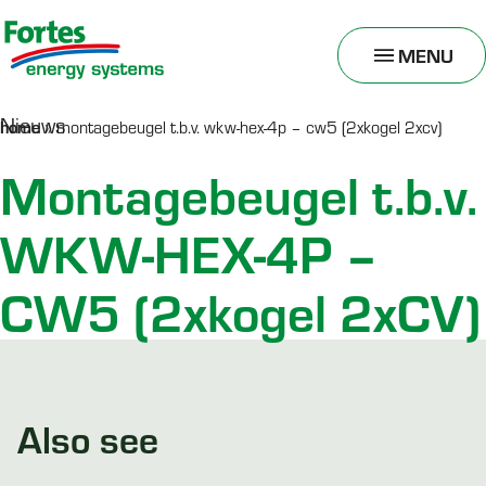
MENU
TOGGLE
MENU
Nieuws
home
»
montagebeugel t.b.v. wkw-hex-4p – cw5 (2xkogel 2xcv)
Montagebeugel t.b.v.
WKW-HEX-4P –
CW5 (2xkogel 2xCV)
Also see