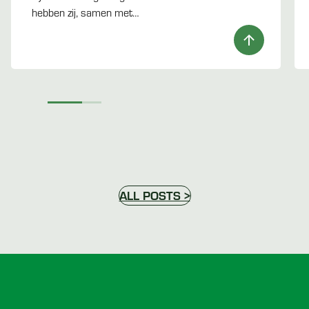
hebben zij, samen met…
ALL POSTS >
Voettekst