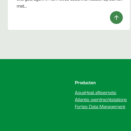
met…
Voettekst
Producten
AquaHeat afleversets
Atlantis overdrachtstations
Fortes Data Management