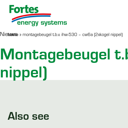
Nieuws
home
»
montagebeugel t.b.v. ihw-530 – cw6a (2xkogel nippel)
Werken bij Fortes
Serviceformulier
AquaHeat
Co
R
Montagebeugel t.
Afleverset
nippel)
SERVICE
LEES MEER >
PRODUCTEN
Also see