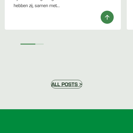
hebben zij, samen met…
ALL POSTS >
Voettekst