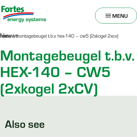
MENU
TOGGLE
MENU
Nieuws
home
»
montagebeugel t.b.v. hex-140 – cw5 (2xkogel 2xcv)
Montagebeugel t.b.v.
HEX-140 – CW5
(2xkogel 2xCV)
Also see