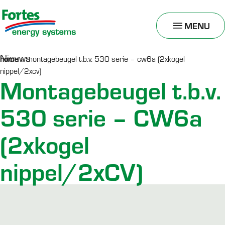
MENU
TOGGLE
MENU
Nieuws
home
»
montagebeugel t.b.v. 530 serie – cw6a (2xkogel
nippel/2xcv)
Montagebeugel t.b.v.
530 serie – CW6a
(2xkogel
nippel/2xCV)