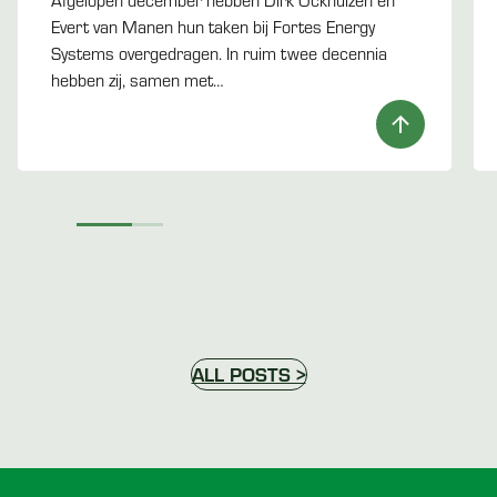
Afgelopen december hebben Dirk Ockhuizen en
Evert van Manen hun taken bij Fortes Energy
Systems overgedragen. In ruim twee decennia
hebben zij, samen met…
ALL POSTS >
Voettekst