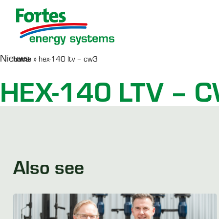
Nieuws
home
»
hex-140 ltv – cw3
Werken bij Fortes
Serviceformulier
AquaHeat
Co
R
HEX-140 LTV – 
Afleverset
SERVICE
LEES MEER >
PRODUCTEN
Also see