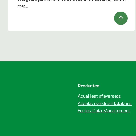
met…
Voettekst
Producten
AquaHeat afleversets
Atlantis overdrachtstations
Fortes Data Management