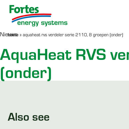
Nieuws
home
»
aquaheat rvs verdeler serie 2110, 8 groepen (onder)
Werken bij Fortes
Serviceformulier
AquaHeat
Co
R
AquaHeat RVS ver
Afleverset
(onder)
SERVICE
LEES MEER >
PRODUCTEN
Also see