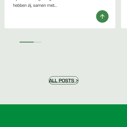
hebben zij, samen met…
ALL POSTS >
Voettekst