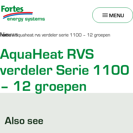
MENU
TOGGLE
MENU
Nieuws
home
»
aquaheat rvs verdeler serie 1100 – 12 groepen
AquaHeat RVS
verdeler Serie 1100
– 12 groepen
Also see