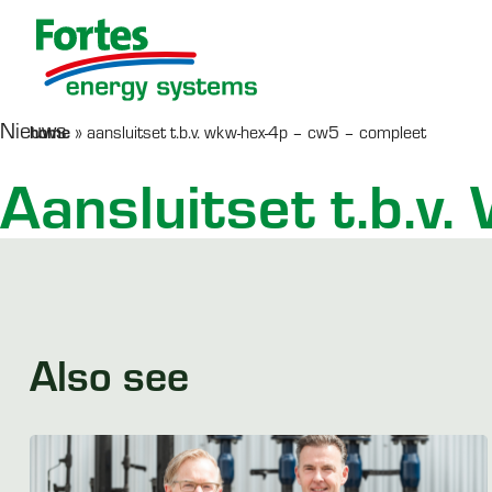
Nieuws
home
»
aansluitset t.b.v. wkw-hex-4p – cw5 – compleet
Werken bij Fortes
Serviceformulier
AquaHeat
Co
R
Aansluitset t.b.
Afleverset
SERVICE
LEES MEER >
PRODUCTEN
Also see