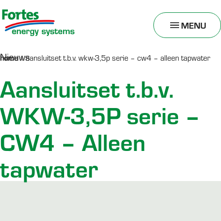
MENU
TOGGLE
MENU
Nieuws
home
»
aansluitset t.b.v. wkw-3,5p serie – cw4 – alleen tapwater
Aansluitset t.b.v.
WKW-3,5P serie –
CW4 – Alleen
tapwater