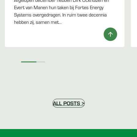
Afgelopen december hebben Dirk Ockhuizen en
Evert van Manen hun taken bij Fortes Energy
Systems overgedragen. In ruim twee decennia
hebben zij, samen met…
ALL POSTS >
Voettekst