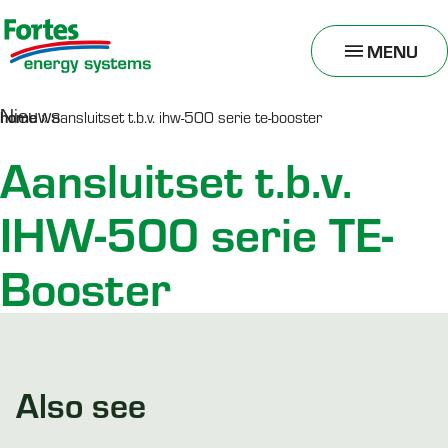
MENU
TOGGLE
MENU
Nieuws
home
»
aansluitset t.b.v. ihw-500 serie te-booster
Aansluitset t.b.v.
IHW-500 serie TE-
Booster
Also see