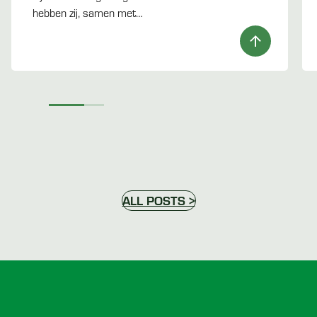
hebben zij, samen met…
ALL POSTS >
Voettekst