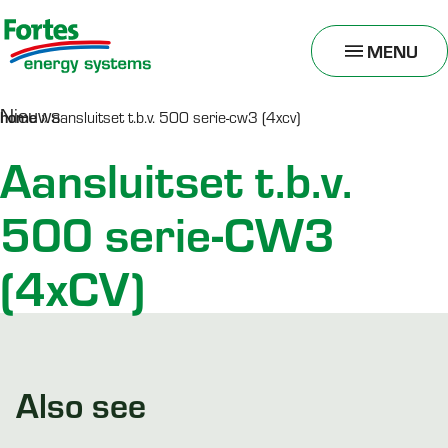
MENU
TOGGLE
MENU
Nieuws
home
»
aansluitset t.b.v. 500 serie-cw3 (4xcv)
Aansluitset t.b.v.
500 serie-CW3
(4xCV)
Also see