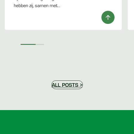
hebben zij, samen met…
ALL POSTS >
Voettekst